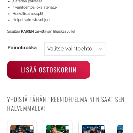
5 ateriaa päivässä
3 vaihtoehtoa joka aterialle
Herkulliset reseptit
Helpot valmistusohjeet
Sisältää
KAIKEN
tarvittavan lihaskasvulle!
Painoluokka
Ruokaohjelma
LISÄÄ OSTOSKORIIN
lihaskasvuun
miehelle
määrä
YHDISTÄ TÄHÄN TREENIOHJELMA NIIN SAAT SEN
HALVEMMALLA!
Lihaksikas
Hybridi
Voimakas