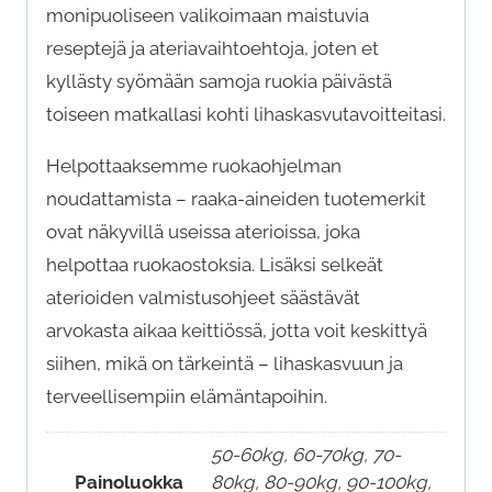
monipuoliseen valikoimaan maistuvia
reseptejä ja ateriavaihtoehtoja, joten et
kyllästy syömään samoja ruokia päivästä
toiseen matkallasi kohti lihaskasvutavoitteitasi.
Helpottaaksemme ruokaohjelman
noudattamista – raaka-aineiden tuotemerkit
ovat näkyvillä useissa aterioissa, joka
helpottaa ruokaostoksia. Lisäksi selkeät
aterioiden valmistusohjeet säästävät
arvokasta aikaa keittiössä, jotta voit keskittyä
siihen, mikä on tärkeintä – lihaskasvuun ja
terveellisempiin elämäntapoihin.
50-60kg, 60-70kg, 70-
Painoluokka
80kg, 80-90kg, 90-100kg,