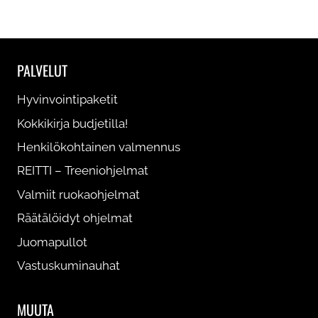
PALVELUT
Ruokaohjelma rasvanpolttoon miehelle
24,90
€
Hyvinvointipaketit
Kokkikirja budjetilla!
5.00
out of
Tällä
5
Henkilökohtainen valmennus
Valitse painoluokka
tuotteella
REITTI – Treeniohjelmat
on
Valmiit ruokaohjelmat
useampi
Räätälöidyt ohjelmat
muunnelma.
Juomapullot
Voit
Vastuskuminauhat
tehdä
valinnat
MUUTA
tuotteen