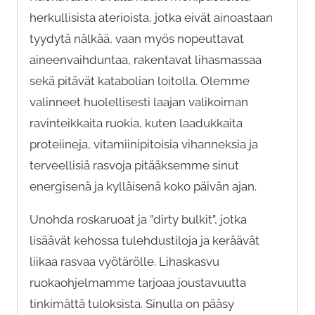
herkullisista aterioista, jotka eivät ainoastaan
tyydytä nälkää, vaan myös nopeuttavat
aineenvaihduntaa, rakentavat lihasmassaa
sekä pitävät katabolian loitolla. Olemme
valinneet huolellisesti laajan valikoiman
ravinteikkaita ruokia, kuten laadukkaita
proteiineja, vitamiinipitoisia vihanneksia ja
terveellisiä rasvoja pitääksemme sinut
energisenä ja kylläisenä koko päivän ajan.
Unohda roskaruoat ja ”dirty bulkit”, jotka
lisäävät kehossa tulehdustiloja ja keräävät
liikaa rasvaa vyötärölle. Lihaskasvu
ruokaohjelmamme tarjoaa joustavuutta
tinkimättä tuloksista. Sinulla on pääsy