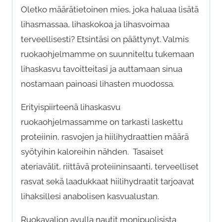
Oletko määrätietoinen mies, joka haluaa lisätä
lihasmassaa, lihaskokoa ja lihasvoimaa
terveellisesti? Etsintäsi on päättynyt. Valmis
ruokaohjelmamme on suunniteltu tukemaan
lihaskasvu tavoitteitasi ja auttamaan sinua
nostamaan painoasi lihasten muodossa.
Erityispiirteenä lihaskasvu
ruokaohjelmassamme on tarkasti laskettu
proteiinin, rasvojen ja hiilihydraattien määrä
syötyihin kaloreihin nähden. Tasaiset
ateriavälit, riittävä proteiininsaanti, terveelliset
rasvat sekä laadukkaat hiilihydraatit tarjoavat
lihaksillesi anabolisen kasvualustan.
Ruokavalion avulla nautit monipuolisista