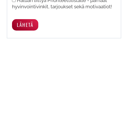
Haluan liittyä Prioriteettilistalle - parhaat
hyvinvointivinkit, tarjoukset sekä motivaatiot!
Saatat myös pitää…
ALE!