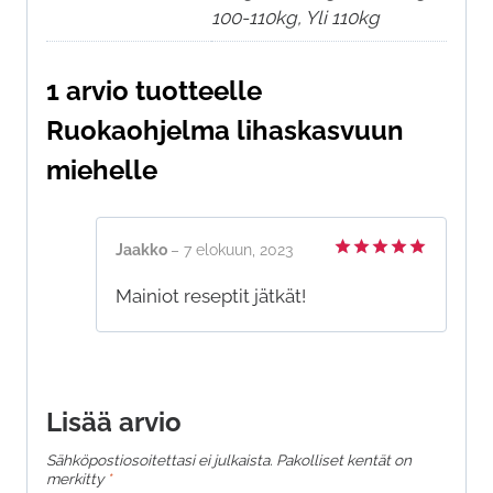
100-110kg, Yli 110kg
1 arvio tuotteelle
Ruokaohjelma lihaskasvuun
miehelle
Jaakko
–
7 elokuun, 2023
Arvostelu
tuotteesta:
Mainiot reseptit jätkät!
5
/ 5
Lisää arvio
Sähköpostiosoitettasi ei julkaista.
Pakolliset kentät on
merkitty
*