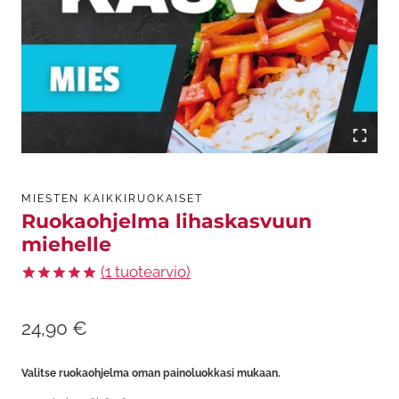
MIESTEN KAIKKIRUOKAISET
Ruokaohjelma lihaskasvuun
miehelle
(
1
tuotearvio)
Arvio
1
5.00
5:stä
24,90
€
perustuen
asiakkaan
arvotukseen.
Valitse ruokaohjelma oman painoluokkasi mukaan.