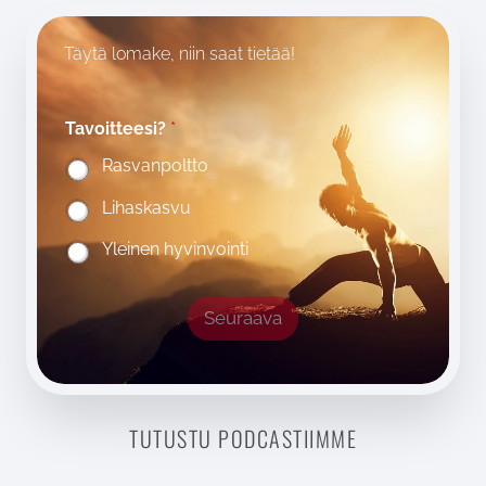
Täytä lomake, niin saat tietää!
Tavoitteesi?
*
Rasvanpoltto
Lihaskasvu
Yleinen hyvinvointi
Seuraava
TUTUSTU PODCASTIIMME