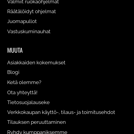
VHH ruokaohjelma rasvanpolttoon naiselle
Valmiit ruokaohjelmat
29,90
€
Räätälöidyt ohjelmat
Tällä
Valitse painoluokka
Juomapullot
tuotteella
Vastuskuminauhat
on
useampi
MUUTA
muunnelma.
Voit
Asiakkaiden kokemukset
tehdä
Blogi
valinnat
Ketä olemme?
tuotteen
Ota yhteyttä!
sivulla.
Tietosuojalauseke
Verkkokaupan käyttö-, tilaus- ja toimitusehdot
Tilauksen peruuttaminen
Ryhdy kumppaniksemme