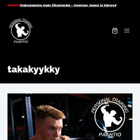
Siirry
HUOM!
Maksutapoina myös liikuntaedut – Smartum, Epassi ja Edenred
sisältöön
takakyykky