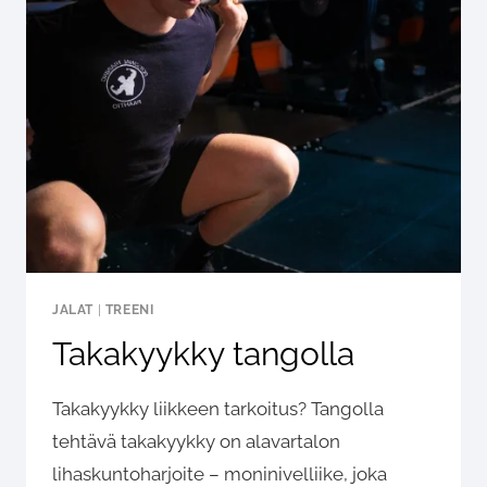
JALAT
|
TREENI
Takakyykky tangolla
Takakyykky liikkeen tarkoitus? Tangolla
tehtävä takakyykky on alavartalon
lihaskuntoharjoite – moninivelliike, joka