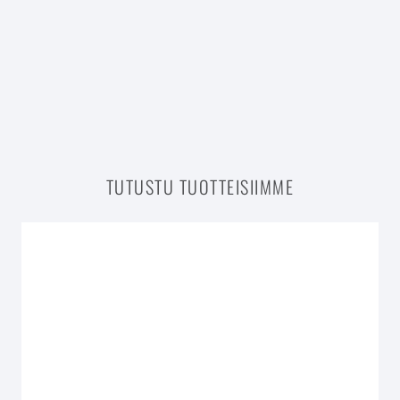
TUTUSTU TUOTTEISIIMME
VALMIIT RUOKAOHJELMAT (12)
REITTI TREENIOHJELMAT (9)
RÄÄTÄLÖIDYT OHJELMAT (3)
KOKKIKIRJAT (2)
JUOMAPULLOT (5)
LIIKUNTA- JA KEHONHUOLTOTUOTTEET (8)