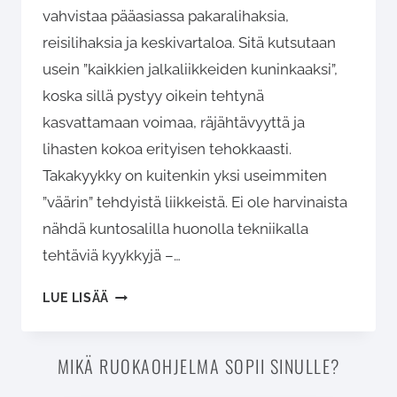
vahvistaa pääasiassa pakaralihaksia,
reisilihaksia ja keskivartaloa. Sitä kutsutaan
usein ”kaikkien jalkaliikkeiden kuninkaaksi”,
koska sillä pystyy oikein tehtynä
kasvattamaan voimaa, räjähtävyyttä ja
lihasten kokoa erityisen tehokkaasti.
Takakyykky on kuitenkin yksi useimmiten
”väärin” tehdyistä liikkeistä. Ei ole harvinaista
nähdä kuntosalilla huonolla tekniikalla
tehtäviä kyykkyjä –…
TAKAKYYKKY
LUE LISÄÄ
TANGOLLA
MIKÄ RUOKAOHJELMA SOPII SINULLE?