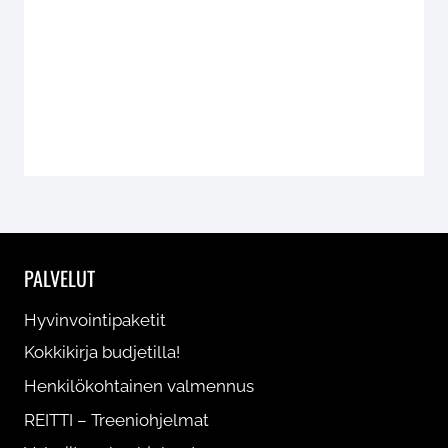
PALVELUT
Hyvinvointipaketit
Kokkikirja budjetilla!
Henkilökohtainen valmennus
REITTI – Treeniohjelmat