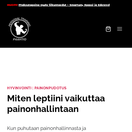
Siirry
HUOM!
Maksutapoina myös liikuntaedut – Smartum, Epassi ja Edenred
sisältöön
HYVINVOINTI
|
PAINONPUDOTUS
Miten leptiini vaikuttaa
painonhallintaan
Kun puhutaan painonhallinnasta ja