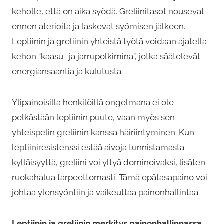
keholle, että on aika syödä. Greliinitasot nousevat
ennen aterioita ja laskevat syömisen jälkeen.
Leptiinin ja greliinin yhteistä työtä voidaan ajatella
kehon “kaasu- ja jarrupolkimina”, jotka säätelevät
energiansaantia ja kulutusta.
Ylipainoisilla henkilöillä ongelmana ei ole
pelkästään leptiinin puute, vaan myös sen
yhteispelin greliinin kanssa häiriintyminen. Kun
leptiiniresistenssi estää aivoja tunnistamasta
kylläisyyttä, greliini voi yltyä dominoivaksi, lisäten
ruokahalua tarpeettomasti. Tämä epätasapaino voi
johtaa ylensyöntiin ja vaikeuttaa painonhallintaa.
Leptiinin ja greliinin merkitys painonhallinnassa