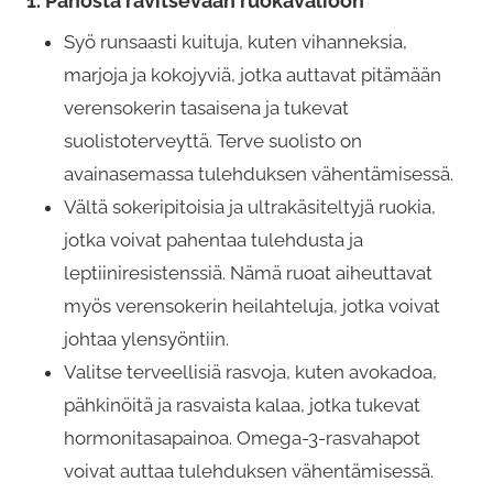
1.
Panosta ravitsevaan ruokavalioon
o
Syö runsaasti kuituja, kuten vihanneksia,
t
marjoja ja kokojyviä, jotka auttavat pitämään
t
verensokerin tasaisena ja tukevat
e
suolistoterveyttä. Terve suolisto on
e
avainasemassa tulehduksen vähentämisessä.
l
Vältä sokeripitoisia ja ultrakäsiteltyjä ruokia,
l
jotka voivat pahentaa tulehdusta ja
a
leptiiniresistenssiä. Nämä ruoat aiheuttavat
o
myös verensokerin heilahteluja, jotka voivat
n
johtaa ylensyöntiin.
u
Valitse terveellisiä rasvoja, kuten avokadoa,
s
pähkinöitä ja rasvaista kalaa, jotka tukevat
e
hormonitasapainoa. Omega-3-rasvahapot
a
voivat auttaa tulehduksen vähentämisessä.
m