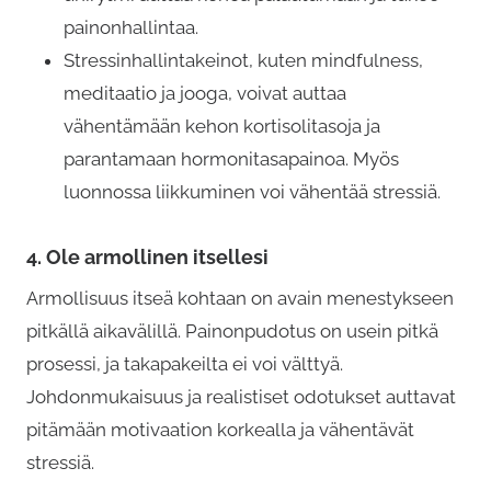
t
painonhallintaa.
t
Stressinhallintakeinot, kuten mindfulness,
e
meditaatio ja jooga, voivat auttaa
h
vähentämään kehon kortisolitasoja ja
d
parantamaan hormonitasapainoa. Myös
ä
luonnossa liikkuminen voi vähentää stressiä.
v
a
4.
Ole armollinen itsellesi
l
Armollisuus itseä kohtaan on avain menestykseen
i
pitkällä aikavälillä. Painonpudotus on usein pitkä
n
prosessi, ja takapakeilta ei voi välttyä.
n
Johdonmukaisuus ja realistiset odotukset auttavat
a
pitämään motivaation korkealla ja vähentävät
t
stressiä.
t