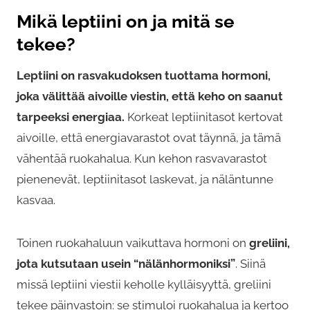
Mikä leptiini on ja mitä se
tekee?
Leptiini on rasvakudoksen tuottama hormoni,
joka välittää aivoille viestin, että keho on saanut
tarpeeksi energiaa.
Korkeat leptiinitasot kertovat
aivoille, että energiavarastot ovat täynnä, ja tämä
vähentää ruokahalua. Kun kehon rasvavarastot
pienenevät, leptiinitasot laskevat, ja näläntunne
kasvaa.
Toinen ruokahaluun vaikuttava hormoni on
greliini,
jota kutsutaan usein “nälänhormoniksi”
. Siinä
missä leptiini viestii keholle kylläisyyttä, greliini
tekee päinvastoin: se stimuloi ruokahalua ja kertoo