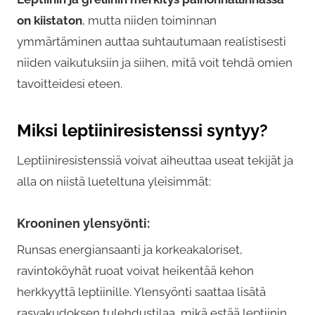
on kiistaton
, mutta niiden toiminnan
ymmärtäminen auttaa suhtautumaan realistisesti
niiden vaikutuksiin ja siihen, mitä voit tehdä omien
tavoitteidesi eteen.
Miksi leptiiniresistenssi syntyy?
Leptiiniresistenssiä voivat aiheuttaa useat tekijät ja
alla on niistä lueteltuna yleisimmät:
Krooninen ylensyönti:
Runsas energiansaanti ja korkeakaloriset,
ravintoköyhät ruoat voivat heikentää kehon
herkkyyttä leptiinille. Ylensyönti saattaa lisätä
rasvakudoksen tulehdustilaa, mikä estää leptiinin