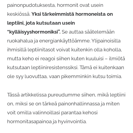
painonpudotuksesta, hormonit ovat usein
keskiössä.
Yksi tärkeimmistä hormoneista on
leptiini, jota kutsutaan usein
“kylläisyyshormoniksi”.
Se auttaa säätelemään
ruokahalua ja energiankäyttöämme. Ylipainoisilla
ihmisillä leptiinitasot voivat kuitenkin olla koholla,
mutta keho ei reagoi siihen kuten kuuluisi – ilmiötä
kutsutaan leptiiniresistenssiksi. Tämä ei kuitenkaan
ole syy luovuttaa, vaan pikemminkin kutsu toimia.
Tässä artikkelissa pureudumme siihen, mikä leptiini
on, miksi se on tärkeä painonhallinnassa ja miten
voit omilla valinnoillasi parantaa kehosi
hormonitasapainoa ja hyvinvointia.