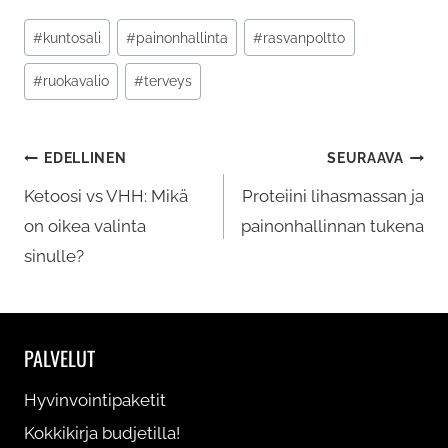
Avainsanat:
#
kuntosali
#
painonhallinta
#
rasvanpoltto
#
ruokavalio
#
terveys
Artikkelien
EDELLINEN
SEURAAVA
selaus
Ketoosi vs VHH: Mikä
Proteiini lihasmassan ja
on oikea valinta
painonhallinnan tukena
sinulle?
PALVELUT
Hyvinvointipaketit
Kokkikirja budjetilla!