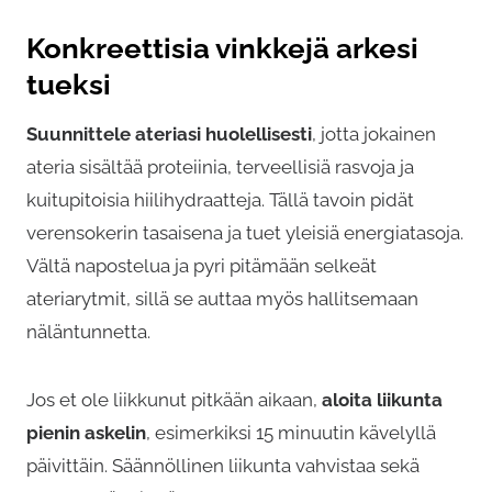
u
Konkreettisia vinkkejä arkesi
o
tueksi
t
t
Suunnittele ateriasi huolellisesti
, jotta jokainen
e
ateria sisältää proteiinia, terveellisiä rasvoja ja
e
kuitupitoisia hiilihydraatteja. Tällä tavoin pidät
n
verensokerin tasaisena ja tuet yleisiä energiatasoja.
s
Vältä napostelua ja pyri pitämään selkeät
i
ateriarytmit, sillä se auttaa myös hallitsemaan
v
näläntunnetta.
u
l
Jos et ole liikkunut pitkään aikaan,
aloita liikunta
l
pienin askelin
, esimerkiksi 15 minuutin kävelyllä
a
päivittäin. Säännöllinen liikunta vahvistaa sekä
.