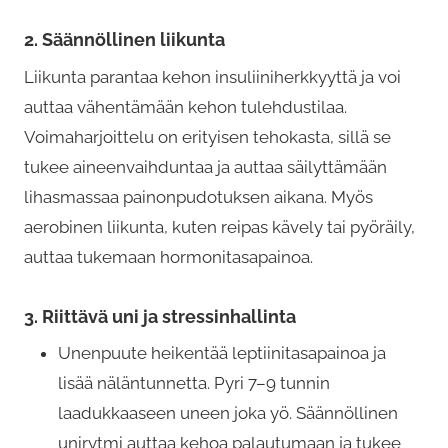
p
2.
Säännöllinen liikunta
i
Liikunta parantaa kehon insuliiniherkkyyttä ja voi
m
auttaa vähentämään kehon tulehdustilaa.
u
Voimaharjoittelu on erityisen tehokasta, sillä se
u
tukee aineenvaihduntaa ja auttaa säilyttämään
n
lihasmassaa painonpudotuksen aikana. Myös
n
aerobinen liikunta, kuten reipas kävely tai pyöräily,
e
auttaa tukemaan hormonitasapainoa.
l
m
3.
Riittävä uni ja stressinhallinta
a
.
Unenpuute heikentää leptiinitasapainoa ja
V
lisää näläntunnetta. Pyri 7–9 tunnin
o
laadukkaaseen uneen joka yö. Säännöllinen
i
unirytmi auttaa kehoa palautumaan ja tukee