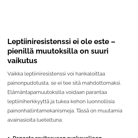
Leptiiniresistenssi ei ole este –
pienillä muutoksilla on suuri
Ruokaohjelma rasvanpolttoon naiselle
vaikutus
24,90
€
Vaikka leptiiniresistenssi voi hankaloittaa
5.00
out of
T
5
painonpudotusta, se ei tee sitä mahdottomaksi.
Valitse painoluokka
ä
Elämäntapamuutoksilla voidaan parantaa
l
leptiiniherkkyyttä ja tukea kehon luonnollisia
l
painonhallintamekanismeja. Tässä on muutamia
ä
avainasioita lueteltuna:
t
u