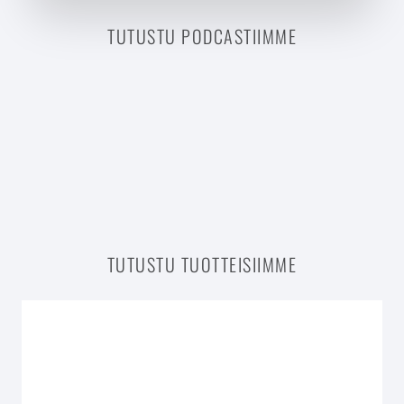
TUTUSTU PODCASTIIMME
TUTUSTU TUOTTEISIIMME
VALMIIT RUOKAOHJELMAT (12)
REITTI TREENIOHJELMAT (9)
RÄÄTÄLÖIDYT OHJELMAT (3)