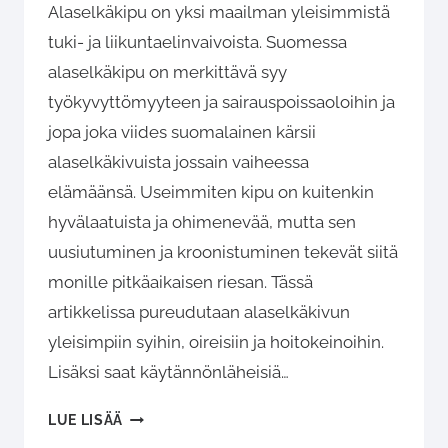
Alaselkäkipu on yksi maailman yleisimmistä
tuki- ja liikuntaelinvaivoista. Suomessa
alaselkäkipu on merkittävä syy
työkyvyttömyyteen ja sairauspoissaoloihin ja
jopa joka viides suomalainen kärsii
alaselkäkivuista jossain vaiheessa
elämäänsä. Useimmiten kipu on kuitenkin
hyvälaatuista ja ohimenevää, mutta sen
uusiutuminen ja kroonistuminen tekevät siitä
monille pitkäaikaisen riesan. Tässä
artikkelissa pureudutaan alaselkäkivun
yleisimpiin syihin, oireisiin ja hoitokeinoihin.
Lisäksi saat käytännönläheisiä…
ALASELKÄKIPU:
LUE LISÄÄ
SYYT,