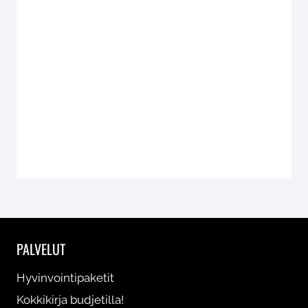
KOKKIKIRJAT (2)
JUOMAPULLOT (5)
LIIKUNTA- JA KEHONHUOLTOTUOTTEET (8)
PALVELUT
Hyvinvointipaketit
Kokkikirja budjetilla!