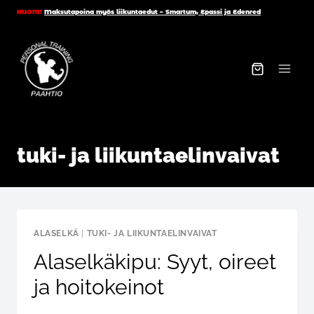
Siirry
HUOM!
Maksutapoina myös liikuntaedut – Smartum, Epassi ja Edenred
sisältöön
tuki- ja liikuntaelinvaivat
ALASELKÄ
|
TUKI- JA LIIKUNTAELINVAIVAT
Alaselkäkipu: Syyt, oireet
ja hoitokeinot