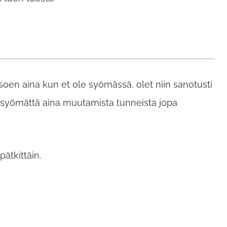
soen aina kun et ole syömässä, olet niin sanotusti
oja syömättä aina muutamista tunneista jopa
ätkittäin.