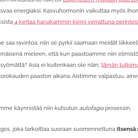
asvaa energiaksi. Kasvuhormonin vaikuttaa myös ihon 
sista
4 kertaa hanakammin kiinni verrattuna perinteise
 ravintoa, niin se pyrkii saamaan meidät liikkeell
immäisenä mieleen, että kun paastoamme niin elimist
 syömättä? Asia ei kuitenkaan ole näin;
tämän tutki
vuorokauden paaston aikana. Aistimme valpastuu, a
mme käynnistää niin kutsutun
autofagia
prosessin.
hagos, joka tarkoittaa suoraan suomennettuna
itsensä