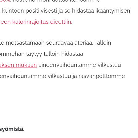
kuntoon positiivisesti ja se hidastaa ikääntymisen
en kalorinrajoitus dieettiin.
e metsästämään seuraavaa ateriaa. Tällöin
ömmehän täytyy tällöin hidastaa
muksen mukaan
aineenvaihduntamme vilkastuu
ineenvaihduntamme vilkastuu ja rasvanpolttomme
 syömistä.