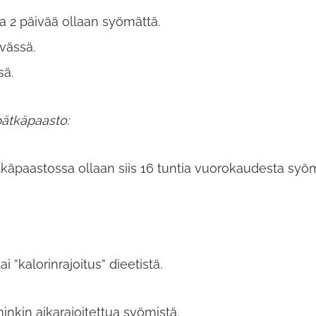
ja 2 päivää ollaan syömättä.
ivässä.
sä.
ätkäpaasto:
äpaastossa ollaan siis 16 tuntia vuorokaudesta syömä
i ”kalorinrajoitus” dieetistä.
nkin aikarajoitettua syömistä.