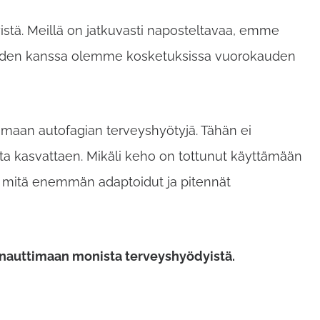
tä. Meillä on jatkuvasti naposteltavaa, emme
 joiden kanssa olemme kosketuksissa vuorokauden
amaan autofagian terveyshyötyjä. Tähän ei
tta kasvattaen. Mikäli keho on tottunut käyttämään
kin mitä enemmän adaptoidut ja pitennät
 nauttimaan monista terveyshyödyistä.