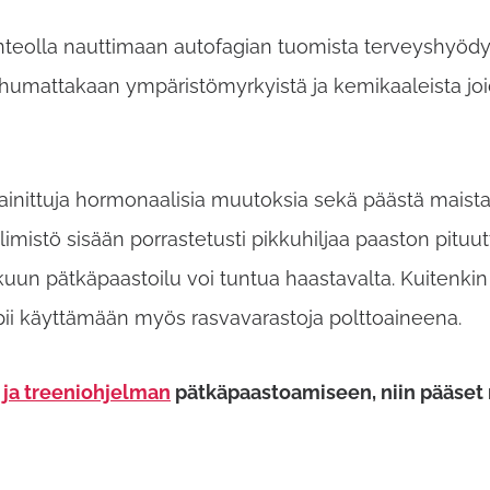
eolla nauttimaan autofagian tuomista terveyshyödyis
a puhumattakaan ympäristömyrkyistä ja kemikaaleista
ainittuja hormonaalisia muutoksia sekä päästä maist
imistö sisään porrastetusti pikkuhiljaa paaston pituu
 alkuun pätkäpaastoilu voi tuntua haastavalta. Kuiten
pii käyttämään myös rasvavarastoja polttoaineena.
 ja treeniohjelman
pätkäpaastoamiseen, niin pääset