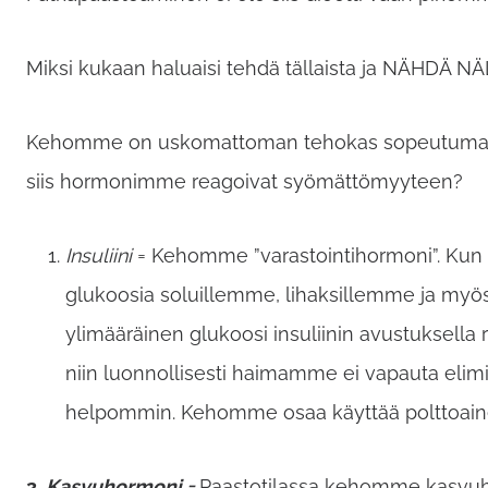
Miksi kukaan haluaisi tehdä tällaista ja NÄHDÄ N
Kehomme on uskomattoman tehokas sopeutumaan mo
siis hormonimme reagoivat syömättömyyteen?
Insuliini
= Kehomme ”varastointihormoni”. Kun 
glukoosia soluillemme, lihaksillemme ja myös
ylimääräinen glukoosi insuliinin avustuksella 
niin luonnollisesti haimamme ei vapauta elimi
helpommin. Kehomme osaa käyttää polttoaineek
2.
Kasvuhormoni =
Paastotilassa kehomme kasvuh