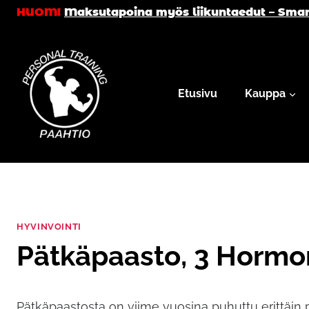
Siirry
HUOM!
Maksutapoina myös liikuntaedut – Smar
sisältöön
Etusivu
Kauppa
HYVINVOINTI
Pätkäpaasto, 3 Hormoni
Pätkäpaastosta on viime vuosina puhuttu erittäin p