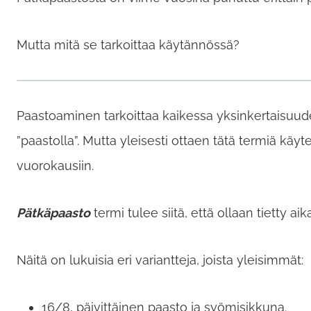
Mutta mitä se tarkoittaa käytännössä?
Paastoaminen tarkoittaa kaikessa yksinkertaisuude
”paastolla”. Mutta yleisesti ottaen tätä termiä käy
vuorokausiin.
Pätkäpaasto
termi tulee siitä, että ollaan tietty a
Näitä on lukuisia eri variantteja, joista yleisimmät:
16/8, päivittäinen paasto ja syömisikkuna.