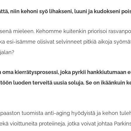
ttä, niin kehoni syö lihakseni, luuni ja kudokseni poi
isenä mieleen. Kehomme kuitenkin priorisoi rasvanpolt
nka esi-isämme olisivat selvinneet pitkiä aikoja syömätt
jalan?
 oma kierrätysprosessi, joka pyrkii hankkiutumaan er
ön luoden terveitä uusia soluja. Se on ikäänkuin keh
aston tuomista anti-aging hyödyistä ja kehon tulehd
ä vioittuneita proteiineja, jotka voivat johtaa Parkins