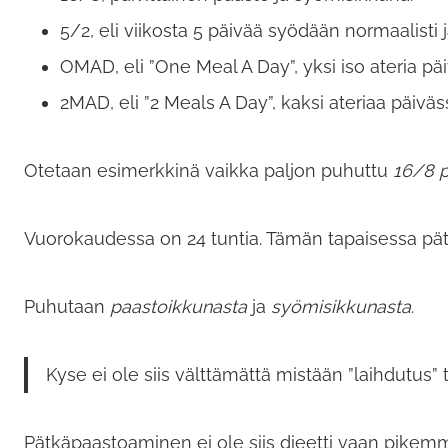
5/2, eli viikosta 5 päivää syödään normaalisti 
OMAD, eli ”One Meal A Day”, yksi iso ateria pä
2MAD, eli ”2 Meals A Day”, kaksi ateriaa päiväs
Otetaan esimerkkinä vaikka paljon puhuttu
16/8 p
Vuorokaudessa on 24 tuntia. Tämän tapaisessa pätk
Puhutaan
paastoikkunasta
ja
syömisikkunasta
.
Kyse ei ole siis välttämättä mistään ”laihdutus” ta
Pätkäpaastoaminen ei ole siis dieetti vaan pikemmi