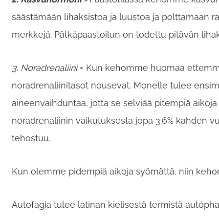
säästämään lihaksistoa ja luustoa ja polttamaan r
merkkejä. Pätkäpaastoilun on todettu pitävän lihak
3. Noradrenaliini
= Kun kehomme huomaa ettemme saa
noradrenaliinitasot nousevat. Monelle tulee ens
aineenvaihduntaa, jotta se selviää pitempiä aikoja
noradrenaliinin vaikutuksesta jopa 3.6% kahden 
tehostuu.
Kun olemme pidempiä aikoja syömättä, niin keho
Autofagia tulee latinan kielisestä termistä autóp