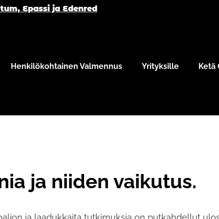
tum, Epassi ja Edenred
Henkilökohtainen Valmennus
Yrityksille
Ketä
a ja niiden vaikutus.
aljon ja laadukkaita tutkimuksia on putkahdellut ulos