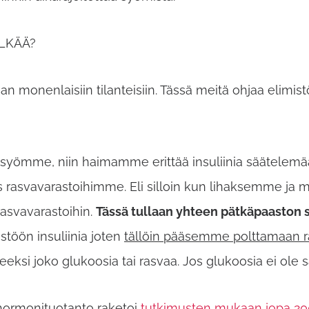
ÄLKÄÄ?
nenlaisiin tilanteisiin. Tässä meitä ohjaa elimis
syömme, niin haimamme erittää insuliinia säätelem
 rasvavarastoihimme. Eli silloin kun lihaksemme ja 
rasvavarastoihin.
Tässä tullaan yhteen pätkäpaaston 
stöön insuliinia joten
tällöin pääsemme polttamaan ra
si joko glukoosia tai rasvaa. Jos glukoosia ei ole s
ormonituotanto raketoi
tutkimusten mukaan jopa 2