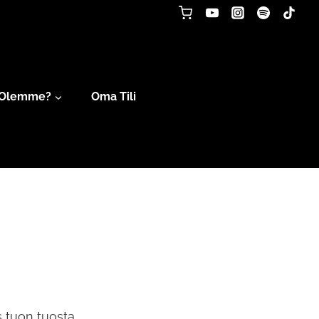
 Olemme?
Oma Tili
 tuon tuosta.