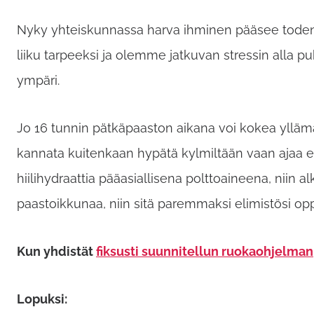
Nyky yhteiskunnassa harva ihminen pääsee todent
liiku tarpeeksi ja olemme jatkuvan stressin all
ympäri.
Jo 16 tunnin pätkäpaaston aikana voi kokea ylläm
kannata kuitenkaan hypätä kylmiltään vaan ajaa el
hiilihydraattia pääasiallisena polttoaineena, niin
paastoikkunaa, niin sitä paremmaksi elimistösi op
Kun yhdistät
fiksusti suunnitellun ruokaohjelman
Lopuksi: