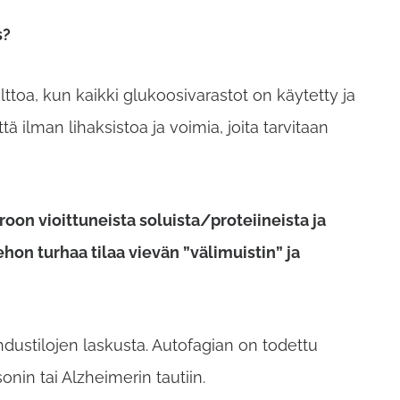
s?
toa, kun kaikki glukoosivarastot on käytetty ja
ä ilman lihaksistoa ja voimia, joita tarvitaan
oon vioittuneista soluista/proteiineista ja
on turhaa tilaa vievän ”välimuistin” ja
ustilojen laskusta. Autofagian on todettu
onin tai Alzheimerin tautiin.