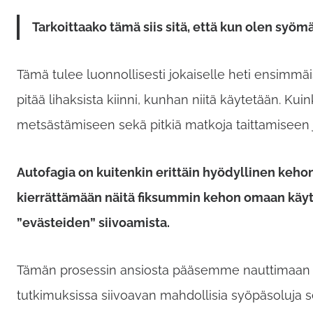
Tarkoittaako tämä siis sitä, että kun olen syömä
Tämä tulee luonnollisesti jokaiselle heti ensimmä
pitää lihaksista kiinni, kunhan niitä käytetään. Kui
metsästämiseen sekä pitkiä matkoja taittamiseen 
Autofagia on kuitenkin erittäin hyödyllinen kehon
kierrättämään näitä fiksummin kehon omaan käyttö
”evästeiden” siivoamista.
Tämän prosessin ansiosta pääsemme nauttimaan pa
tutkimuksissa siivoavan mahdollisia syöpäsoluja sek