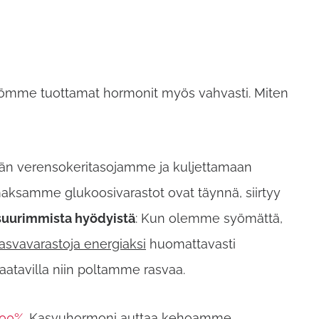
tömme tuottamat hormonit myös vahvasti. Miten
ään verensokeritasojamme ja kuljettamaan
maksamme glukoosivarastot ovat täynnä, siirtyy
suurimmista hyödyistä
: Kun olemme syömättä,
svavarastoja energiaksi
huomattavasti
aatavilla niin poltamme rasvaa.
000%
. Kasvuhormoni auttaa kehoamme