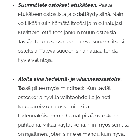
Suunnittele ostokset etukäteen.
Päätä
etukäteen ostoslista ja pidättäydy siinä. Näin
voit ikäänkuin hämätä itseäsi ja mielihalujasi.
Kuvittele, että teet jonkun muun ostoksia.
Tässän tapauksessa teet tulevaisuuden itsesi
ostoksia. Tulevaisuuden sinä haluaa tehdä
hyviä valintoja.
Aloita aina hedelmä- ja vihannesosastolta.
Tässä piilee myös mindhack. Kun täytät
ostoskoria hyvillä vaihtoehdoilla jo heti
kauppareissun alussa, niin sitä
todennäköisemmin haluat pitää ostoskorin
puhtaana. Mikäli käytät koria, niin myös sen tila
on rajallinen, joten sinne ei mahdu kuin hyvät