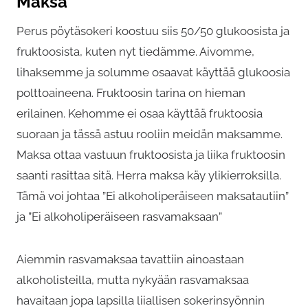
Maksa
Perus pöytäsokeri koostuu siis 50/50 glukoosista ja
fruktoosista, kuten nyt tiedämme. Aivomme,
lihaksemme ja solumme osaavat käyttää glukoosia
polttoaineena. Fruktoosin tarina on hieman
erilainen. Kehomme ei osaa käyttää fruktoosia
suoraan ja tässä astuu rooliin meidän maksamme.
Maksa ottaa vastuun fruktoosista ja liika fruktoosin
saanti rasittaa sitä. Herra maksa käy ylikierroksilla.
Tämä voi johtaa ”Ei alkoholiperäiseen maksatautiin”
ja ”Ei alkoholiperäiseen rasvamaksaan”
Aiemmin rasvamaksaa tavattiin ainoastaan
alkoholisteilla, mutta nykyään rasvamaksaa
havaitaan jopa lapsilla liiallisen sokerinsyönnin