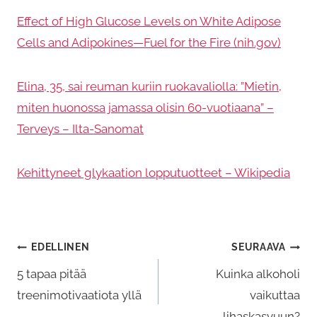
Effect of High Glucose Levels on White Adipose
Cells and Adipokines—Fuel for the Fire (nih.gov)
Elina, 35, sai reuman kuriin ruokavaliolla: ”Mietin,
miten huonossa jamassa olisin 60-vuotiaana” –
Terveys – Ilta-Sanomat
Kehittyneet glykaation lopputuotteet – Wikipedia
Artikkelien
EDELLINEN
SEURAAVA
selaus
5 tapaa pitää
Kuinka alkoholi
treenimotivaatiota yllä
vaikuttaa
lihaskasvuun?