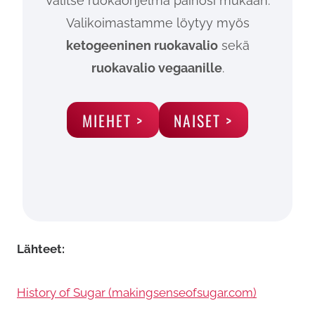
Valitse ruokaohjelma painosi mukaan.
Valikoimastamme löytyy myös
ketogeeninen ruokavalio
sekä
ruokavalio vegaanille
.
MIEHET >
NAISET >
Lähteet:
History of Sugar (makingsenseofsugar.com)