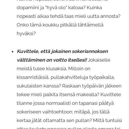
dopamiini ja ”hyvä olo” katoaa? Kuinka
nopeasti alkaa tehdä taas mieli uutta annosta?
Onko tämä koukku pitkällä tähtäimellä
hyväksi?
Kuvittele, että jokainen sokeriannoksen
välttäminen on voitto itsellesi!
Jokaiselle
meistä tulee kiusaksia. Milloin on
kissanristiäisiä, pullakahvitteluja työpaikalla,
sukulaisten kanssa? Raskaan työpäivän jälkeen
tekee mieli palkita itsensä makealla? Kuvittele
tilanne jossa normaalisti on tapanasi päätyä
sokeriseen vaihtoehtoon; mitäpä, jos tällä
kertaa jätät ottamatta sen pullan? Miltä tuntuisi
ottaa taukohuoneessa pullan sijasta omena tai