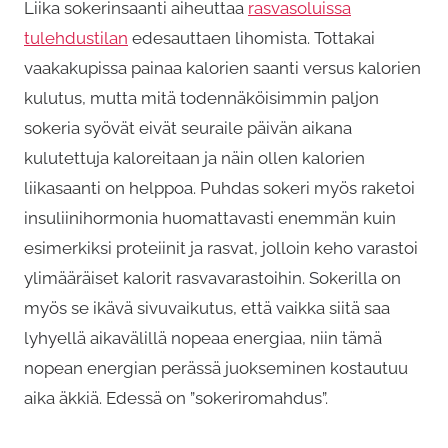
Liika sokerinsaanti aiheuttaa
rasvasoluissa
tulehdustilan
edesauttaen lihomista. Tottakai
vaakakupissa painaa kalorien saanti versus kalorien
kulutus, mutta mitä todennäköisimmin paljon
sokeria syövät eivät seuraile päivän aikana
kulutettuja kaloreitaan ja näin ollen kalorien
liikasaanti on helppoa. Puhdas sokeri myös raketoi
insuliinihormonia huomattavasti enemmän kuin
esimerkiksi proteiinit ja rasvat, jolloin keho varastoi
ylimääräiset kalorit rasvavarastoihin. Sokerilla on
myös se ikävä sivuvaikutus, että vaikka siitä saa
lyhyellä aikavälillä nopeaa energiaa, niin tämä
nopean energian perässä juokseminen kostautuu
aika äkkiä. Edessä on ”sokeriromahdus”.