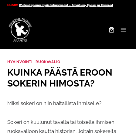
Siirry
HUOM!
Maksutapoina myös liikuntaedut – Smartum, Epassi ja Edenred
sisältöön
HYVINVOINTI
|
RUOKAVALIO
KUINKA PÄÄSTÄ EROON
SOKERIN HIMOSTA?
Miksi sokeri on niin haitallista ihmiselle?
Sokeri on kuulunut tavalla tai toisella ihmisen
ruokavalioon kautta historian. Joitain sokereita