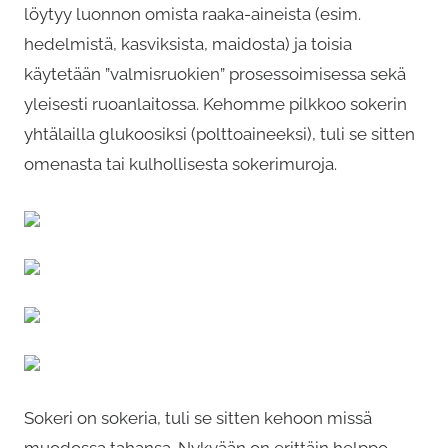
löytyy luonnon omista raaka-aineista (esim.
hedelmistä, kasviksista, maidosta) ja toisia
käytetään ”valmisruokien” prosessoimisessa sekä
yleisesti ruoanlaitossa. Kehomme pilkkoo sokerin
yhtälailla glukoosiksi (polttoaineeksi), tuli se sitten
omenasta tai kulhollisesta sokerimuroja.
Sokeri on sokeria, tuli se sitten kehoon missä
muodossa tahansa. Nykyään on erittäin helppo