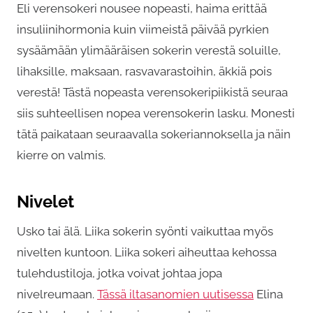
Eli verensokeri nousee nopeasti, haima erittää
insuliinihormonia kuin viimeistä päivää pyrkien
sysäämään ylimääräisen sokerin verestä soluille,
lihaksille, maksaan, rasvavarastoihin, äkkiä pois
verestä! Tästä nopeasta verensokeripiikistä seuraa
siis suhteellisen nopea verensokerin lasku. Monesti
tätä paikataan seuraavalla sokeriannoksella ja näin
kierre on valmis.
Nivelet
Usko tai älä. Liika sokerin syönti vaikuttaa myös
nivelten kuntoon. Liika sokeri aiheuttaa kehossa
tulehdustiloja, jotka voivat johtaa jopa
nivelreumaan.
Tässä iltasanomien uutisessa
Elina