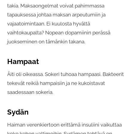
takia. Maksaongelmat voivat pahimmassa
tapauksessa johtaa maksan arpeutumiin ja
vajaatoimintaan. Ei kuulosta hyvältä
vaihtokaupalta? Nopean dopamiinin perässä
juokseminen on tämänkin takana.
Hampaat
Äiti oli oikeassa. Sokeri tuhoaa hampaasi. Bakteerit
tekevät reikiä hampaisiin ja ne kukoistavat
saadessaan sokeria.
Sydän
Haiman verenkiertoon erittämä insuliini vaikuttaa
koko kehon valtimoihin. Sydämen tehtävä on