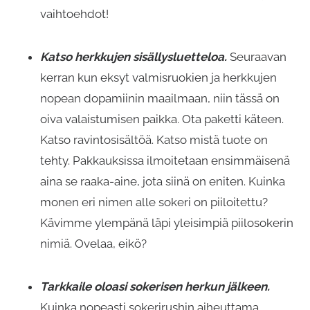
vaihtoehdot!
Katso herkkujen sisällysluetteloa.
Seuraavan
kerran kun eksyt valmisruokien ja herkkujen
nopean dopamiinin maailmaan, niin tässä on
oiva valaistumisen paikka. Ota paketti käteen.
Katso ravintosisältöä. Katso mistä tuote on
tehty. Pakkauksissa ilmoitetaan ensimmäisenä
aina se raaka-aine, jota siinä on eniten. Kuinka
monen eri nimen alle sokeri on piiloitettu?
Kävimme ylempänä läpi yleisimpiä piilosokerin
nimiä. Ovelaa, eikö?
Tarkkaile oloasi sokerisen herkun jälkeen.
Kuinka nopeasti sokerirushin aiheuttama