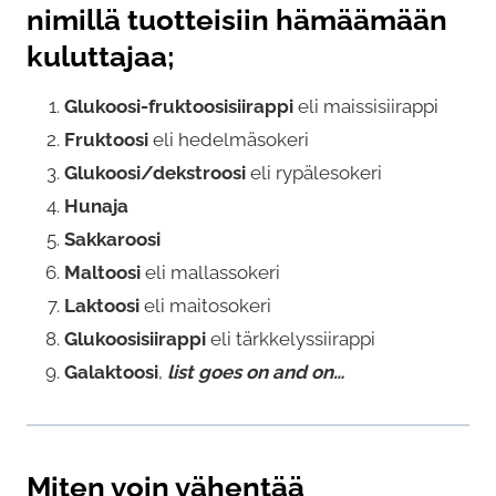
nimillä tuotteisiin hämäämään
kuluttajaa;
Glukoosi-fruktoosisiirappi
eli maissisiirappi
Fruktoosi
eli hedelmäsokeri
Glukoosi/dekstroosi
eli rypälesokeri
Hunaja
Sakkaroosi
Maltoosi
eli mallassokeri
Laktoosi
eli maitosokeri
Glukoosisiirappi
eli tärkkelyssiirappi
Galaktoosi
,
list goes on and on…
Miten voin vähentää