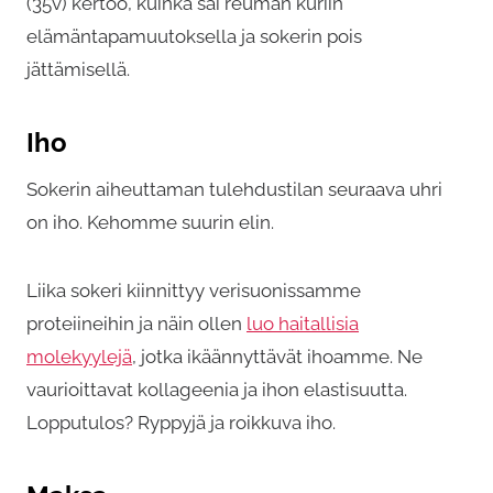
(35v) kertoo, kuinka sai reuman kuriin
elämäntapamuutoksella ja sokerin pois
jättämisellä.
Iho
Sokerin aiheuttaman tulehdustilan seuraava uhri
on iho. Kehomme suurin elin.
Liika sokeri kiinnittyy verisuonissamme
proteiineihin ja näin ollen
luo haitallisia
molekyylejä
, jotka ikäännyttävät ihoamme. Ne
vaurioittavat kollageenia ja ihon elastisuutta.
Lopputulos? Ryppyjä ja roikkuva iho.