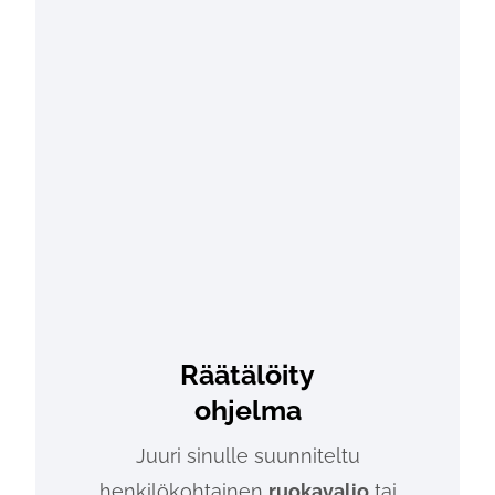
Räätälöity
ohjelma
Juuri sinulle suunniteltu
henkilökohtainen
ruokavalio
tai